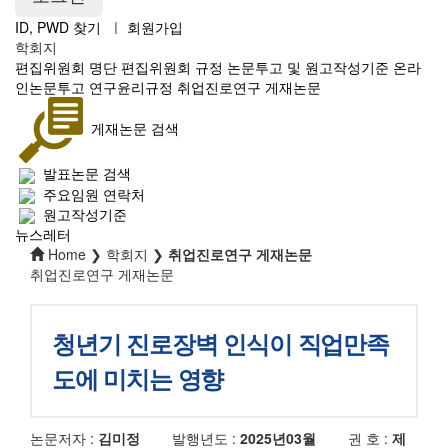
ID, PWD 찾기
ㅣ
회원가입
학회지
편집위원회 명단
편집위원회 규정
논문투고 및 원고작성기준
온라
인논문투고
연구윤리규정
취업진로연구 게재논문
게재논문 검색
발표논문 검색
주요임원 연락처
원고작성기준
뉴스레터
Home ❯ 학회지 ❯
취업진로연구 게재논문
취업진로연구 게재논문
청년기 진로장벽 인식이 직업만족
도에 미치는 영향
논문저자 :
김미정
발행년도 :
2025년03월
권 호 :
제