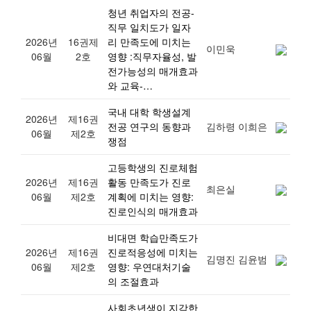
청년 취업자의 전공-
직무 일치도가 일자
2026년
16권제
리 만족도에 미치는
이민욱
06월
2호
영향 :직무자율성, 발
전가능성의 매개효과
와 교육-…
국내 대학 학생설계
2026년
제16권
전공 연구의 동향과
김하령 이희은
06월
제2호
쟁점
고등학생의 진로체험
2026년
제16권
활동 만족도가 진로
최은실
06월
제2호
계획에 미치는 영향:
진로인식의 매개효과
비대면 학습만족도가
2026년
제16권
진로적응성에 미치는
김명진 김윤범
06월
제2호
영향: 우연대처기술
의 조절효과
사회초년생이 지각한