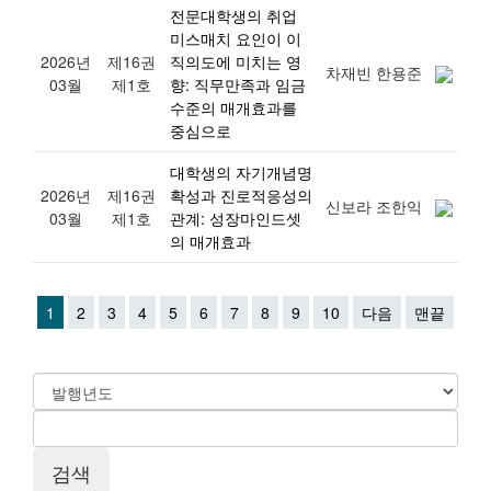
전문대학생의 취업
미스매치 요인이 이
2026년
제16권
직의도에 미치는 영
차재빈 한용준
03월
제1호
향: 직무만족과 임금
수준의 매개효과를
중심으로
대학생의 자기개념명
2026년
제16권
확성과 진로적응성의
신보라 조한익
03월
제1호
관계: 성장마인드셋
의 매개효과
1
2
3
4
5
6
7
8
9
10
다음
맨끝