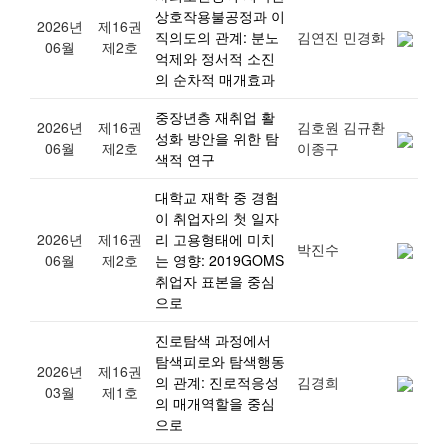
상호작용불공정과 이
2026년
제16권
직의도의 관계: 분노
김연진 민경화
06월
제2호
억제와 정서적 소진
의 순차적 매개효과
중장년층 재취업 활
2026년
제16권
김호원 김규환
성화 방안을 위한 탐
06월
제2호
이종구
색적 연구
대학교 재학 중 경험
이 취업자의 첫 일자
2026년
제16권
리 고용형태에 미치
박진수
06월
제2호
는 영향: 2019GOMS
취업자 표본을 중심
으로
진로탐색 과정에서
탐색피로와 탐색행동
2026년
제16권
의 관계: 진로적응성
김경희
03월
제1호
의 매개역할을 중심
으로