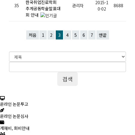
한국취업진로학회
2015-1
35
관리자
8688
추계공동학술발표대
0-02
회 안내
처음
1
2
3
4
5
6
7
맨끝
온라인 논문투고
온라인 논문심사
개재비, 회비안내