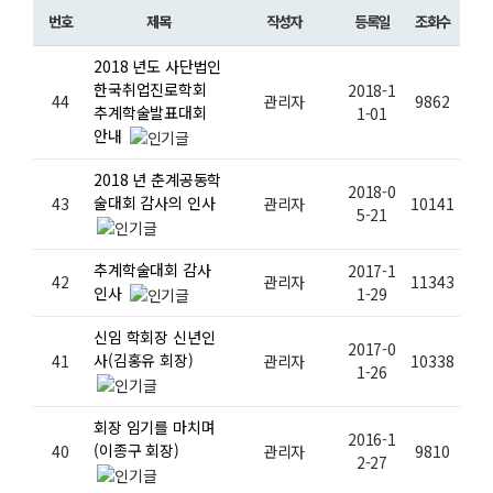
번호
제목
작성자
등록일
조회수
2018 년도 사단법인
한국취업진로학회
2018-1
44
관리자
9862
추계학술발표대회
1-01
안내
2018 년 춘계공동학
2018-0
술대회 감사의 인사
43
관리자
10141
5-21
추계학술대회 감사
2017-1
42
관리자
11343
인사
1-29
신임 학회장 신년인
2017-0
사(김홍유 회장)
41
관리자
10338
1-26
회장 임기를 마치며
2016-1
(이종구 회장)
40
관리자
9810
2-27